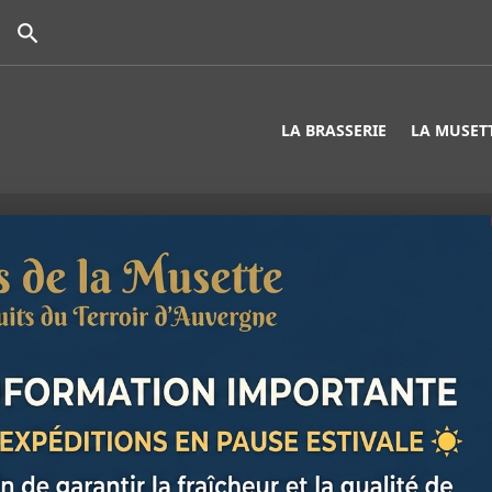

LA BRASSERIE
LA MUSET
ORIGINE, 
BLANC 75
Bouteille de 75 cl de
Pourçain Sur Sioule (0