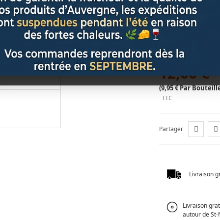
La particularité de
de Chardonnay et 
au monde. Cela co
complexité uniqu
12,00 €
(9,95 € Par Bouteill
TTC
Partager
Livraison g
Livraison gra
autour de St-