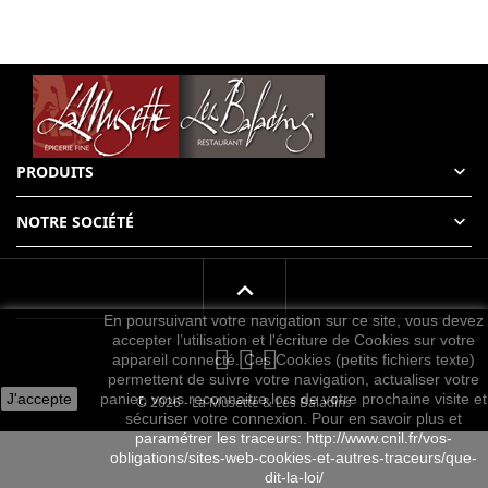

PRODUITS

NOTRE SOCIÉTÉ
En poursuivant votre navigation sur ce site, vous devez
accepter l’utilisation et l'écriture de Cookies sur votre
appareil connecté. Ces Cookies (petits fichiers texte)
permettent de suivre votre navigation, actualiser votre
J'accepte
panier, vous reconnaitre lors de votre prochaine visite et
© 2026 - La Musette & Les Baladins
sécuriser votre connexion. Pour en savoir plus et
paramétrer les traceurs: http://www.cnil.fr/vos-
obligations/sites-web-cookies-et-autres-traceurs/que-
dit-la-loi/