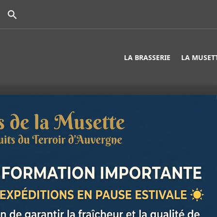

LA BRASSERIE
LA MUSET
GELÉE EXT
Gelée extra ( c'est à 
élaborée par le Domain
(63).