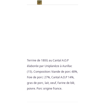
TERRINE
Terrine de 180G au Cantal A.O.P
AU
élaborée par Uniplanèze à Aurillac
CANTAL
(15). Composition: Viande de porc 48%,
A.O.P
Foie de porc: 27%, Cantal A.O.P 14%,
gras de porc, lait, oeuf, Farine de blé,
DE
poivre. Porc origine france.
180G