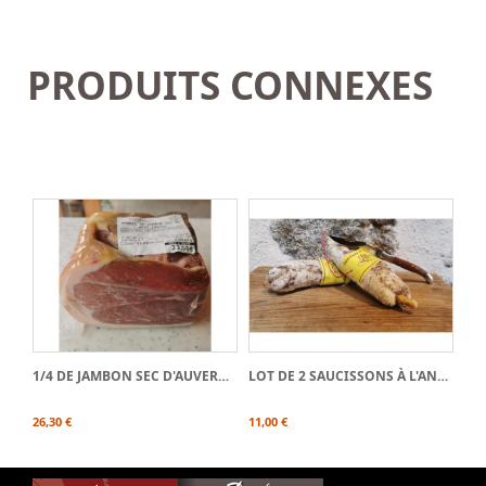
PRODUITS CONNEXES
1/4 DE JAMBON SEC D'AUVERGNE
LOT DE 2 SAUCISSONS À L'ANCIENNE
26,30 €
11,00 €
11,