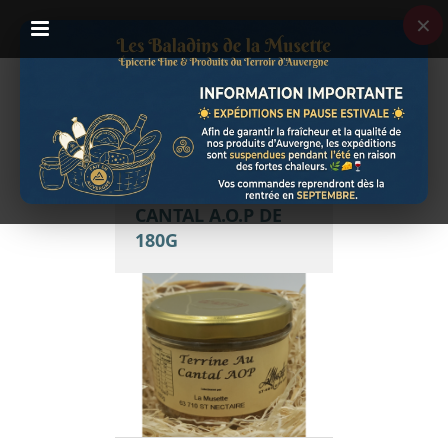
×
TERRINE AU
CANTAL A.O.P DE
180G